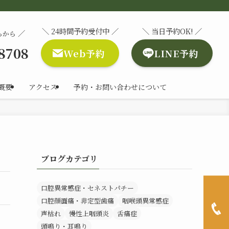
＼ 24時間予約受付中 ／
＼ 当日予約OK! ／
／
らから
-8708
Web予約
LINE予約
概要
アクセス
予約・お問い合わせについて
ブログカテゴリ
口腔異常感症・セネストパチー
口腔顔面痛・非定型歯痛
咽喉頭異常感症
声枯れ
慢性上咽頭炎
舌痛症
。
頭鳴り・耳鳴り