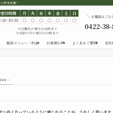
から根本改善！
受付時間
月
火
水
木
金
土
日
＼
お電話はこち
9:30~19:30
○
○
○
○
○
○
○
0422-38
※日曜日の受付は18時まで
※初診の方の受付は19時まで
施術メニュー・料金
お客様の声
よくあるご質問
会社
 tax –
ずつ良くなっているように感じれることが、うれしく思います