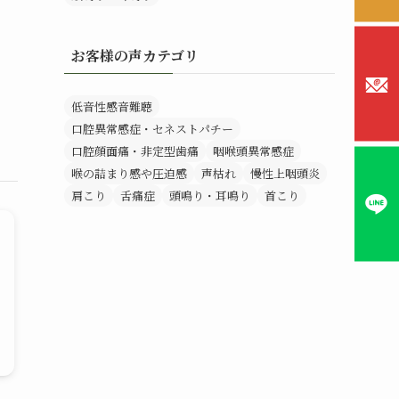
お客様の声カテゴリ
低音性感音難聴
口腔異常感症・セネストパチー
口腔顔面痛・非定型歯痛
咽喉頭異常感症
喉の詰まり感や圧迫感
声枯れ
慢性上咽頭炎
肩こり
舌痛症
頭鳴り・耳鳴り
首こり