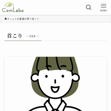
MENU
ホーム
お客様の声
首こり
首こり
– tax –