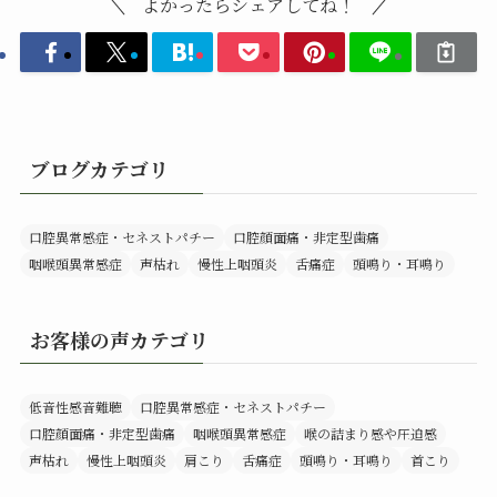
よかったらシェアしてね！
ブログカテゴリ
口腔異常感症・セネストパチー
口腔顔面痛・非定型歯痛
咽喉頭異常感症
声枯れ
慢性上咽頭炎
舌痛症
頭鳴り・耳鳴り
お客様の声カテゴリ
低音性感音難聴
口腔異常感症・セネストパチー
口腔顔面痛・非定型歯痛
咽喉頭異常感症
喉の詰まり感や圧迫感
声枯れ
慢性上咽頭炎
肩こり
舌痛症
頭鳴り・耳鳴り
首こり