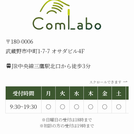
〒180-0006
武蔵野市中町1-7-7 オサダビル4F
JR中央線三鷹駅北口から徒歩3分
スクロールできます
受付時間
月
火
水
木
金
土
9:30~19:30
○
○
○
○
○
○
※日曜日の受付は18時まで
※初診の方の受付は19時まで