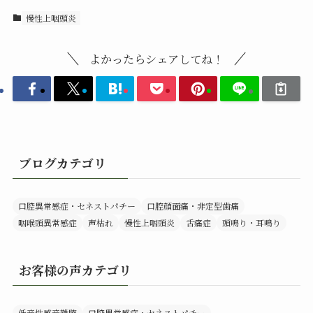
慢性上咽頭炎
よかったらシェアしてね！
ブログカテゴリ
口腔異常感症・セネストパチー
口腔顔面痛・非定型歯痛
咽喉頭異常感症
声枯れ
慢性上咽頭炎
舌痛症
頭鳴り・耳鳴り
お客様の声カテゴリ
低音性感音難聴
口腔異常感症・セネストパチー