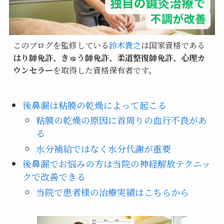
このブログを監修している
鈴木貴之
は国家資格である
はり師免許、きゅう師免許、柔道整復師免許、心理カ
ウンセラー
を取得した資格保有者です。
後鼻漏は粘膜の乾燥によって起こる
粘膜の乾燥の原因に首周りの血行不良があ
る
水分補給ではなく水分代謝が重要
後鼻漏でお悩みの方は当院の神経解放テクニッ
クで改善できる
当院で患者様の治療実績はこちらから