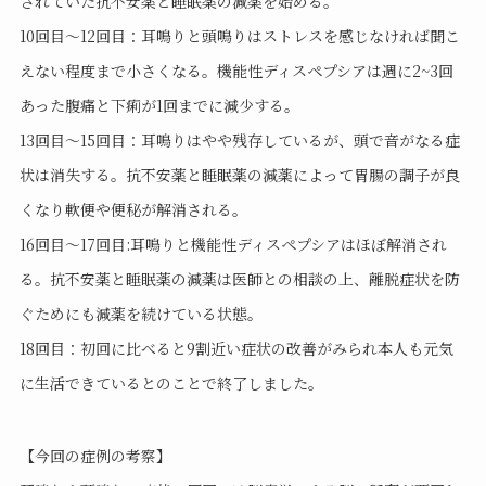
されていた抗不安薬と睡眠薬の減薬を始める。
10回目～12回目：耳鳴りと頭鳴りはストレスを感じなければ聞こ
えない程度まで小さくなる。機能性ディスペプシアは週に2~3回
あった腹痛と下痢が1回までに減少する。
13回目～15回目：耳鳴りはやや残存しているが、頭で音がなる症
状は消失する。抗不安薬と睡眠薬の減薬によって胃腸の調子が良
くなり軟便や便秘が解消される。
16回目～17回目:耳鳴りと機能性ディスペプシアはほぼ解消され
る。抗不安薬と睡眠薬の減薬は医師との相談の上、離脱症状を防
ぐためにも減薬を続けている状態。
18回目：初回に比べると9割近い症状の改善がみられ本人も元気
に生活できているとのことで終了しました。
【今回の症例の考察】