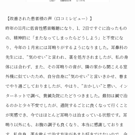
【改善された患者様の声（口コミレビュー）】
昨年の11月に低音性感音難聴になり、1、2日ですぐに治ったもの
の、精神的に「またなってしまったらどうしよう」と不安にな
り、今年の１月末には耳鳴りがするようになりました。耳鼻科の
先生には、”気のせい”と言われ、薬を処方されましたが、私の身
体には合わず、また、その耳鳴りの音が、隣の家から聞こえる室
外機に似ていたため、自分自身に”気のせい”と言いきかせ、春ま
でやり過ごしておりましたが、やはり、”おかしい”と思い、イン
ターネットで調べ、貴鍼灸院にたどりつきました。最初は鍼で治
るのかと少々不安でしたが、通院するごとに良くなって行くこと
が実感でき、今ではほとんど耳鳴りは治まっている状態です。耳
鳴り以外にも、お腹の調子も良くなり、本当に感謝しておりま
す。私自身、薬を飲んで治す方法があまり好きではないので、今