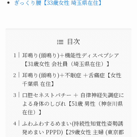
ぎっくり腰【33歳女性 埼玉県在住】
目次
耳鳴り(頭鳴り)＋機能性ディスペプシア
【31歳女性 会社員（埼玉県在住）】
耳鳴り(頭鳴り)＋不眠症 ＋舌痛症【女性
千葉県 在住】
口腔セネストパチー ＋ 自律神経失調症に
よる身体のしびれ【51歳 男性（神奈川県
在住）】
ふわふわするめまい(持続性知覚性姿勢誘
発めまい PPPD)【29歳女性 主婦 (東京都