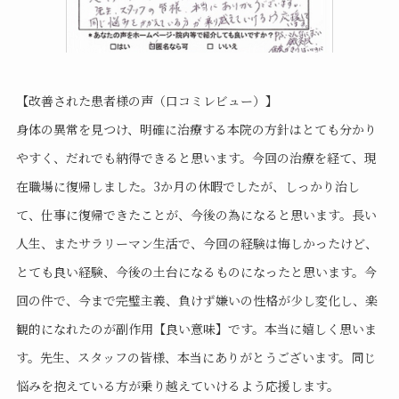
【改善された患者様の声（口コミレビュー）】
身体の異常を見つけ、明確に治療する本院の方針はとても分かり
やすく、だれでも納得できると思います。今回の治療を経て、現
在職場に復帰しました。3か月の休暇でしたが、しっかり治し
て、仕事に復帰できたことが、今後の為になると思います。長い
人生、またサラリーマン生活で、今回の経験は悔しかったけど、
とても良い経験、今後の土台になるものになったと思います。今
回の件で、今まで完璧主義、負けず嫌いの性格が少し変化し、楽
観的になれたのが副作用【良い意味】です。本当に嬉しく思いま
す。先生、スタッフの皆様、本当にありがとうございます。同じ
悩みを抱えている方が乗り越えていけるよう応援します。