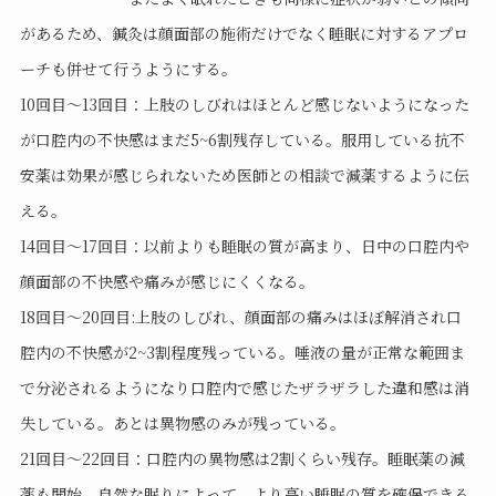
があるため、鍼灸は顔面部の施術だけでなく睡眠に対するアプロ
ーチも併せて行うようにする。
10回目～13回目：上肢のしびれはほとんど感じないようになった
が口腔内の不快感はまだ5~6割残存している。服用している抗不
安薬は効果が感じられないため医師との相談で減薬するように伝
える。
14回目～17回目：以前よりも睡眠の質が高まり、日中の口腔内や
顔面部の不快感や痛みが感じにくくなる。
18回目～20回目:上肢のしびれ、顔面部の痛みはほぼ解消され口
腔内の不快感が2~3割程度残っている。唾液の量が正常な範囲ま
で分泌されるようになり口腔内で感じたザラザラした違和感は消
失している。あとは異物感のみが残っている。
21回目～22回目：口腔内の異物感は2割くらい残存。睡眠薬の減
薬も開始。自然な眠りによって、より高い睡眠の質を確保できる