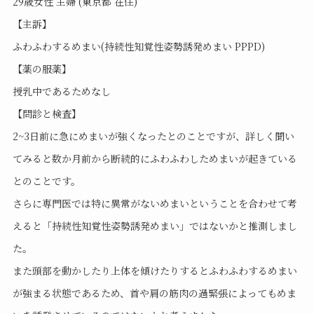
29歳女性 主婦 (東京都 在住)
【主訴】
ふわふわするめまい(持続性知覚性姿勢誘発めまい PPPD)
【薬の服薬】
授乳中であるためなし
【問診と検査】
2~3日前に急にめまいが強くなったとのことですが、詳しく聞い
てみると数か月前から断続的にふわふわしためまいが起きている
とのことです。
さらに専門医では特に異常がないめまいということを合わせて考
えると「持続性知覚性姿勢誘発めまい」ではないかと推測しまし
た。
また頭部を動かしたり上体を傾けたりするとふわふわするめまい
が強まる状態であるため、首や肩の筋肉の過緊張によってもめま