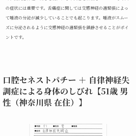
の症状には重要です。舌痛症に関しては交感神経の過緊張によっ
て唾液の分泌が減少していることでも起こります。唾液がスムー
ズに分泌されるように交感神経の過緊張を鎮静させることがポイ
ントです。
口腔セネストパチー ＋ 自律神経失
調症による身体のしびれ【51歳 男
性（神奈川県 在住）】