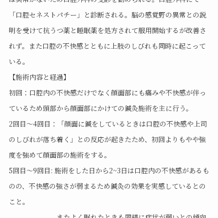
「口腔セネストパチー」と診断される。脳の感覚野の異常との説
明を受けて抗うつ薬と睡眠薬を処方されて服用開始するが改善さ
れず。また口腔の不快感とともに上肢のしびれも同時に起こって
いる。
【施術内容と経過】
初回：口腔内の不快感だけでなく顔面部にも痛みや不快感が伴っ
ているため頭部から顔面部にかけての鍼灸施術を主に行う。
2回目～4回目：「顔面に鍼をしているときは口腔の不快感や上司
のしびれが落ち着く」との反応が起きたため、初回よりもやや強
度を強めて顔面部の施術をする。
5回目～9回目: 施術をした日から2~3日は口腔内の不快感があるも
のの、不快感の強さが弱まるため鍼灸の効果を実感しているとの
こと。
またよく眠れたときも同様に症状が弱いとの傾向