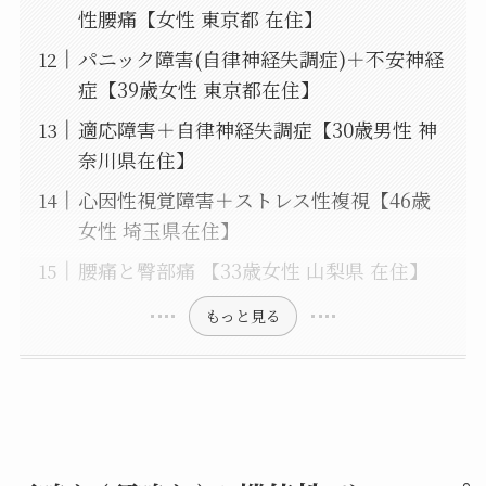
性腰痛【女性 東京都 在住】
パニック障害(自律神経失調症)＋不安神経
症【39歳女性 東京都在住】
適応障害＋自律神経失調症【30歳男性 神
奈川県在住】
心因性視覚障害＋ストレス性複視【46歳
女性 埼玉県在住】
腰痛と臀部痛 【33歳女性 山梨県 在住】
もっと見る