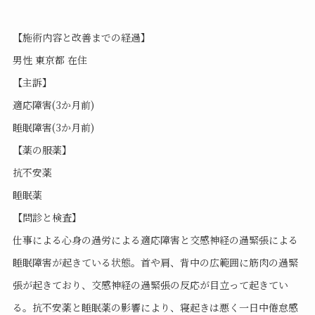
【施術内容と改善までの経過】
男性 東京都 在住
【主訴】
適応障害(3か月前)
睡眠障害(3か月前)
【薬の服薬】
抗不安薬
睡眠薬
【問診と検査】
仕事による心身の過労による適応障害と交感神経の過緊張による
睡眠障害が起きている状態。首や肩、背中の広範囲に筋肉の過緊
張が起きており、交感神経の過緊張の反応が目立って起きてい
る。抗不安薬と睡眠薬の影響により、寝起きは悪く一日中倦怠感