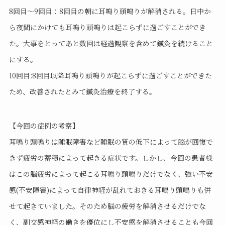
8回目～9回目：8回目の朝に耳鳴り頭鳴りが解消される。日中か
ら夜間にかけても耳鳴り頭鳴りは起こらずに過ごすことができ
た。大事をとってあと数回は経過観察を含めて鍼灸を続けること
にする。
10回目:8回目以降耳鳴り頭鳴りが起こらずに過ごすことができた
ため、改善されたとみて鍼灸治療を終了する。
【今回の症例の考察】
耳鳴り頭鳴りは睡眠障害など睡眠の質の低下によって脳が回復で
きず疲労の蓄積によって起きる症状です。しかし、今回の患者様
はこの脳疲労によって起こる耳鳴り頭鳴りだけでなく、強い不安
感(不安障害)によって自律神経が乱れておきる耳鳴り頭鳴りも併
せて起きていました。そのため脳の疲労を解消させるだけでな
く、副交感神経の働きを優位にし不安感を解消させることも今回