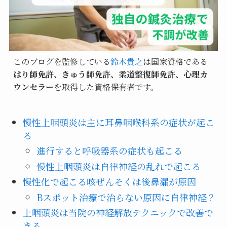
このブログを監修している
鈴木貴之
は国家資格である
はり師免許、きゅう師免許、柔道整復師免許、心理カ
ウンセラー
を取得した資格保有者です。
慢性上咽頭炎は主に耳鼻咽喉科系の症状が起こ
る
進行すると呼吸器系の症状も起こる
慢性上咽頭炎は自律神経の乱れで起こる
慢性化で起こる咳ぜんそくは後鼻漏が原因
Bスポット治療で治らない原因に自律神経？
上咽頭炎は当院の神経解放テクニックで改善で
きる