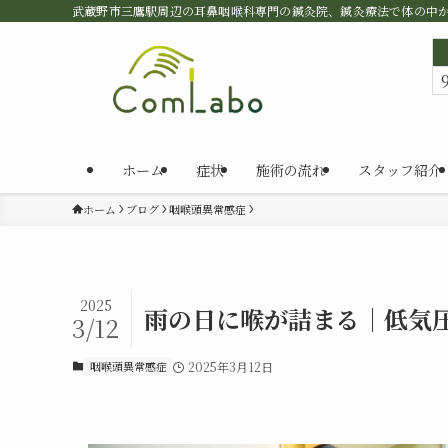
武蔵野市三鷹駅周辺の耳鼻咽喉科専門の鍼灸院、鍼灸療法で体の中
ホーム
症状
施術の流れ
スタッフ紹介
ホーム
ブログ
咽喉頭異常感症
2025
雨の日に喉が詰まる｜低気
3/12
咽喉頭異常感症
2025年3月12日