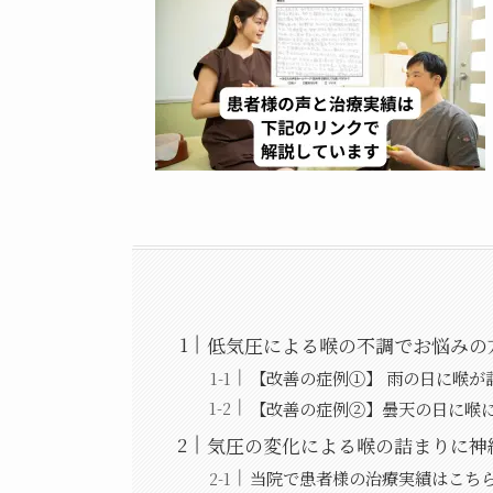
低気圧による喉の不調でお悩みの
【改善の症例①】 雨の日に喉が
【改善の症例②】曇天の日に喉
気圧の変化による喉の詰まりに神
当院で患者様の治療実績はこち