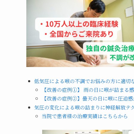
低気圧による喉の不調でお悩みの方に適切
【改善の症例①】 雨の日に喉が詰まる
【改善の症例②】曇天の日に喉に圧迫感
気圧の変化による喉の詰まりに神経解放テ
当院で患者様の治療実績はこちらから