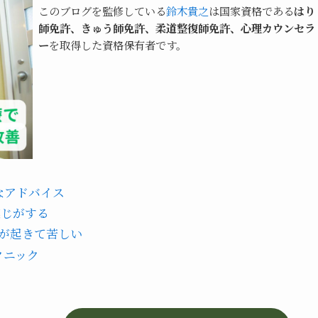
このブログを監修している
鈴木貴之
は国家資格である
はり
師免許、きゅう師免許、柔道整復師免許、心理カウンセラ
ー
を取得した資格保有者です。
なアドバイス
感じがする
が起きて苦しい
クニック