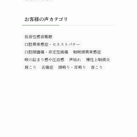
お客様の声カテゴリ
低音性感音難聴
口腔異常感症・セネストパチー
口腔顔面痛・非定型歯痛
咽喉頭異常感症
喉の詰まり感や圧迫感
声枯れ
慢性上咽頭炎
肩こり
舌痛症
頭鳴り・耳鳴り
首こり