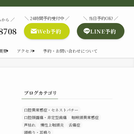
＼ 24時間予約受付中 ／
＼ 当日予約OK! ／
／
らから
-8708
Web予約
LINE予約
概要
アクセス
予約・お問い合わせについて
ブログカテゴリ
口腔異常感症・セネストパチー
口腔顔面痛・非定型歯痛
咽喉頭異常感症
声枯れ
慢性上咽頭炎
舌痛症
頭鳴り・耳鳴り