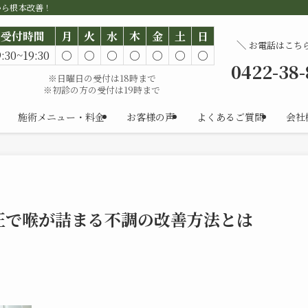
から根本改善！
受付時間
月
火
水
木
金
土
日
＼
お電話はこち
9:30~19:30
○
○
○
○
○
○
○
0422-38
※日曜日の受付は18時まで
※初診の方の受付は19時まで
施術メニュー・料金
お客様の声
よくあるご質問
会社
圧で喉が詰まる不調の改善方法とは