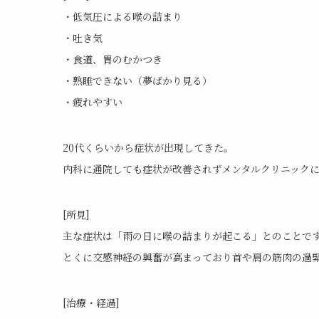
・低気圧による喉の詰まり
・吐き気
・食道、胃のむかつき
・熟睡できない（夢ばかり見る）
・疲れやすい
20代くらいから症状が出現してきた。
内科に通院しても症状が改善されずメンタルクリニック
[所見]
主な症状は「雨の日に喉の詰まりが起こる」とのことで
とくに交感神経の興奮が高まっており首や肩の筋肉の過
[治療・経過]